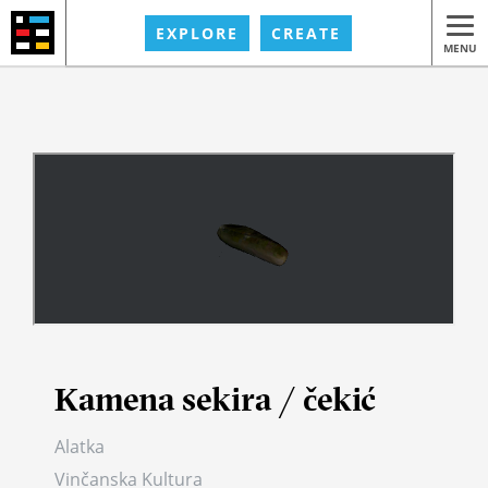
EXPLORE
CREATE
MENU
Кamena sekira / čekić
Alatka
Vinčanska Kultura